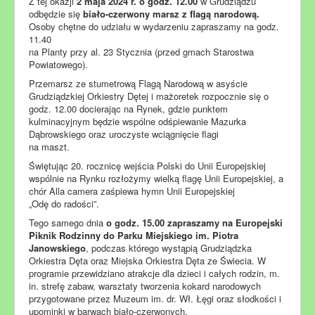
Z tej okazji
2 maja 2024 r. o godz. 12.00
w Grudziądzu
odbędzie się
biało-czerwony marsz z flagą narodową.
Osoby chętne do udziału w wydarzeniu zapraszamy na godz.
11.40
na Planty przy al. 23 Stycznia (przed gmach Starostwa
Powiatowego).
Przemarsz ze stumetrową Flagą Narodową w asyście
Grudziądzkiej Orkiestry Dętej i mażoretek rozpocznie się o
godz. 12.00 docierając na Rynek, gdzie punktem
kulminacyjnym będzie wspólne odśpiewanie Mazurka
Dąbrowskiego oraz uroczyste wciągnięcie flagi
na maszt.
Świętując 20. rocznicę wejścia Polski do Unii Europejskiej
wspólnie na Rynku rozłożymy wielką flagę Unii Europejskiej, a
chór Alla camera zaśpiewa hymn Unii Europejskiej
„Odę do radości”.
Tego samego dnia
o godz. 15.00 zapraszamy na Europejski
Piknik Rodzinny do Parku Miejskiego im. Piotra
Janowskiego
, podczas którego wystąpią Grudziądzka
Orkiestra Dęta oraz Miejska Orkiestra Dęta ze Świecia. W
programie przewidziano atrakcje dla dzieci i całych rodzin, m.
in. strefę zabaw, warsztaty tworzenia kokard narodowych
przygotowane przez Muzeum im. dr. Wł. Łęgi oraz słodkości i
upominki w barwach biało-czerwonych.