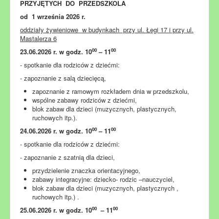
PRZYJĘTYCH DO PRZEDSZKOLA
od 1 września 2026 r.
oddziały żywieniowe w budynkach przy ul. Łęgi 17 i przy ul.
Mastalerza 6
00
00
23.06.2026 r. w godz. 10
– 11
- spotkanie dla rodziców z dziećmi:
- zapoznanie z salą dziecięcą,
zapoznanie z ramowym rozkładem dnia w przedszkolu,
wspólne zabawy rodziców z dziećmi,
blok zabaw dla dzieci (muzycznych, plastycznych,
ruchowych itp.).
00
00
24.06.2026 r. w godz. 10
– 11
- spotkanie dla rodziców z dziećmi:
- zapoznanie z szatnią dla dzieci,
przydzielenie znaczka orientacyjnego,
zabawy integracyjne: dziecko- rodzic –nauczyciel,
blok zabaw dla dzieci (muzycznych, plastycznych ,
ruchowych itp.) .
00
00
25.06.2026 r. w godz. 10
– 11