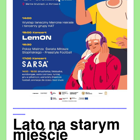
*******************************************************************************************
**********
Lato na starym
mieście