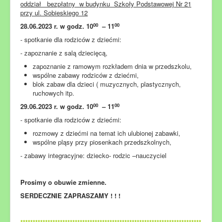
oddział bezpłatny w budynku Szkoły Podstawowej Nr 21
przy ul. Sobieskiego 12
00
00
28.06.2023 r. w godz. 10
– 11
- spotkanie dla rodziców z dziećmi:
- zapoznanie z salą dziecięcą,
zapoznanie z ramowym rozkładem dnia w przedszkolu,
wspólne zabawy rodziców z dziećmi,
blok zabaw dla dzieci ( muzycznych, plastycznych,
ruchowych itp.
00
00
29.06.2023 r. w godz. 10
– 11
- spotkanie dla rodziców z dziećmi:
rozmowy z dziećmi na temat ich ulubionej zabawki,
wspólne pląsy przy piosenkach przedszkolnych,
- zabawy integracyjne: dziecko- rodzic –nauczyciel
Prosimy o obuwie zmienne.
SERDECZNIE ZAPRASZAMY ! ! !