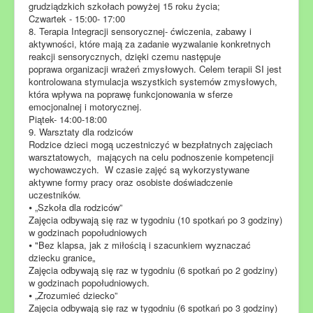
grudziądzkich szkołach powyżej 15 roku życia;
Czwartek - 15:00- 17:00
8. Terapia Integracji sensorycznej- ćwiczenia, zabawy i
aktywności, które mają za zadanie wyzwalanie konkretnych
reakcji sensorycznych, dzięki czemu następuje
poprawa organizacji wrażeń zmysłowych. Celem terapii SI jest
kontrolowana stymulacja wszystkich systemów zmysłowych,
która wpływa na poprawę funkcjonowania w sferze
emocjonalnej i motorycznej.
Piątek- 14:00-18:00
9. Warsztaty dla rodziców
Rodzice dzieci mogą uczestniczyć w bezpłatnych zajęciach
warsztatowych, mających na celu podnoszenie kompetencji
wychowawczych. W czasie zajęć są wykorzystywane
aktywne formy pracy oraz osobiste doświadczenie
uczestników.
⦁ „Szkoła dla rodziców”
Zajęcia odbywają się raz w tygodniu (10 spotkań po 3 godziny)
w godzinach popołudniowych
⦁ "Bez klapsa, jak z miłością i szacunkiem wyznaczać
dziecku granice„
Zajęcia odbywają się raz w tygodniu (6 spotkań po 2 godziny)
w godzinach popołudniowych.
⦁ „Zrozumieć dziecko”
Zajęcia odbywają się raz w tygodniu (6 spotkań po 3 godziny)