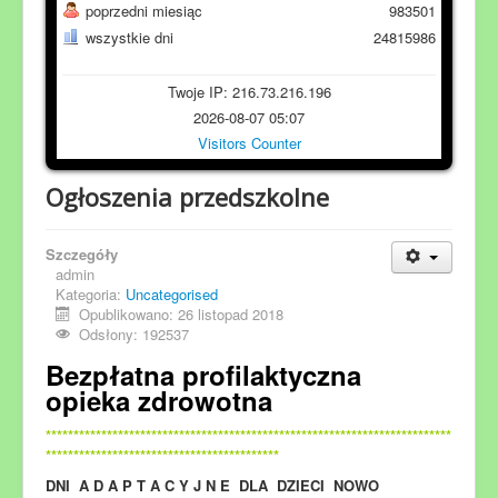
poprzedni miesiąc
983501
wszystkie dni
24815986
Twoje IP: 216.73.216.196
2026-08-07 05:07
Visitors Counter
Ogłoszenia przedszkolne
Szczegóły
admin
Kategoria:
Uncategorised
Opublikowano: 26 listopad 2018
Odsłony: 192537
Bezpłatna profilaktyczna
opieka zdrowotna
*************************************************************************
******************************************
DNI A D A P T A C Y J N E DLA DZIECI NOWO