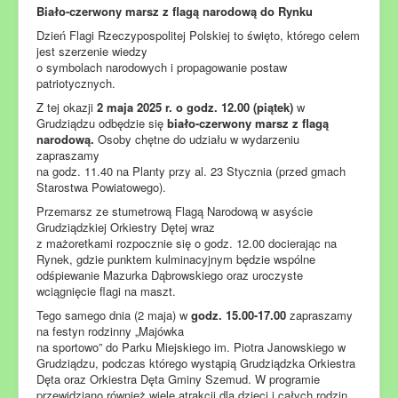
Biało-czerwony marsz z flagą narodową do Rynku
Dzień Flagi Rzeczypospolitej Polskiej to święto, którego celem
jest szerzenie wiedzy
o symbolach narodowych i propagowanie postaw
patriotycznych.
Z tej okazji
2 maja 2025 r. o godz. 12.00 (piątek)
w
Grudziądzu odbędzie się
biało-czerwony marsz z flagą
narodową.
Osoby chętne do udziału w wydarzeniu
zapraszamy
na godz. 11.40 na Planty przy al. 23 Stycznia (przed gmach
Starostwa Powiatowego).
Przemarsz ze stumetrową Flagą Narodową w asyście
Grudziądzkiej Orkiestry Dętej wraz
z mażoretkami rozpocznie się o godz. 12.00 docierając na
Rynek, gdzie punktem kulminacyjnym będzie wspólne
odśpiewanie Mazurka Dąbrowskiego oraz uroczyste
wciągnięcie flagi na maszt.
Tego samego dnia (2 maja) w
godz. 15.00-17.00
zapraszamy
na festyn rodzinny „Majówka
na sportowo” do Parku Miejskiego im. Piotra Janowskiego w
Grudziądzu, podczas którego wystąpią Grudziądzka Orkiestra
Dęta oraz Orkiestra Dęta Gminy Szemud. W programie
przewidziano również wiele atrakcji dla dzieci i całych rodzin,