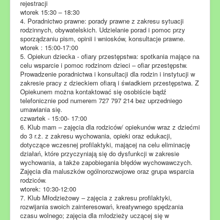
rejestracji
wtorek 15:30 – 18:30
4. Poradnictwo prawne: porady prawne z zakresu sytuacji
rodzinnych, obywatelskich. Udzielanie porad i pomoc przy
sporządzaniu pism, opinii i wniosków, konsultacje prawne.
wtorek : 15:00-17:00
5. Opiekun dziecka - ofiary przestępstwa: spotkania mające na
celu wsparcie i pomoc rodzinom dzieci – ofiar przestępstw.
Prowadzenie poradnictwa i konsultacji dla rodzin i instytucji w
zakresie pracy z dzieckiem ofiarą i świadkiem przestępstwa. Z
Opiekunem można kontaktować się osobiście bądź
telefonicznie pod numerem 727 797 214 bez uprzedniego
umawiania się.
czwartek - 15:00- 17:00
6. Klub mam – zajęcia dla rodziców/ opiekunów wraz z dziećmi
do 3 r.ż. z zakresu wychowania, opieki oraz edukacji,
dotyczące wczesnej profilaktyki, mającej na celu eliminację
działań, które przyczyniają się do dysfunkcji w zakresie
wychowania, a także zapobiegania błędów wychowawczych.
Zajęcia dla maluszków ogólnorozwojowe oraz grupa wsparcia
rodziców.
wtorek: 10:30-12:00
7. Klub Młodzieżowy – zajęcia z zakresu profilaktyki,
rozwijania swoich zainteresowań, kreatywnego spędzania
czasu wolnego; zajęcia dla młodzieży uczącej się w