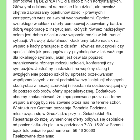
pomocowe są BEZPŁATNE dla osób z nich korzystających.
Głównymi odbiorcami są rodzice i ich dzieci, ale również
chętnie zapraszamy opiekunów dzieci - prawnych i
zastępczych wraz ze swoimi wychowankami. Oprócz
szerokiego wachlarza oferty pomocowej zapewniamy bardzo
dobrą współpracę z instytucjami, których również nadrzędnym
celem jest dobro dziecka oraz wsparcie rodzin w ich trudnej
sytuacji. W swojej działalności kładziemy także nacisk na
wsparcie kadry pracującej z dziećmi, również nauczycieli czy
specjalistów jak pedagogów czy psychologów z tak ważnego
dla lokalnego systemu jakim jest oświata poprzez
organizowanie różnego rodzaju szkoleń, konferencji czy
sympozjów. Jesteśmy nastawieni na wspólny dialog i
uwzględnienie potrzeb szkół by sprostać oczekiwaniom
współpracujących z nami podmiotów czy instytucji chcących
skorzystać z naszej szerokiej i nieustannie dostosowującej się
do potrzeb odbiorców oferty specjalistycznej. Dodatkowo
chcemy zaakcentować, że zaproponowane przez nas formy
wsparcia mogą być realizowane przez nas na terenie szkół.
W strukturze Centrum pozostaje Poradnia Rodzinna
mieszcząca się w Grudziądzu przy ul. Śniadeckich 6a.
Rejestracja do niżej wymienionej oferty odbywa się osobiście
od poniedziałku do piątku w godzinach 7:30- 15:30 w Poradni
bądź telefonicznie pod numerem 56 46 30560
Realizowane działania: