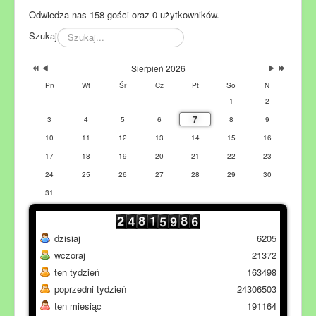
Odwiedza nas 158 gości oraz 0 użytkowników.
Szukaj
Sierpień 2026
Pn
Wt
Śr
Cz
Pt
So
N
1
2
7
3
4
5
6
8
9
10
11
12
13
14
15
16
17
18
19
20
21
22
23
24
25
26
27
28
29
30
31
dzisiaj
6205
wczoraj
21372
ten tydzień
163498
poprzedni tydzień
24306503
ten miesiąc
191164