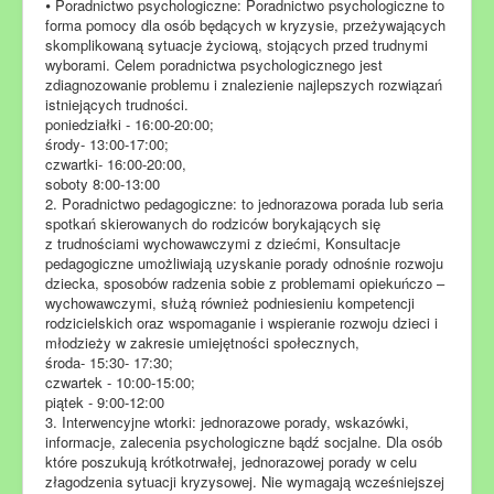
⦁ Poradnictwo psychologiczne: Poradnictwo psychologiczne to
forma pomocy dla osób będących w kryzysie, przeżywających
skomplikowaną sytuacje życiową, stojących przed trudnymi
wyborami. Celem poradnictwa psychologicznego jest
zdiagnozowanie problemu i znalezienie najlepszych rozwiązań
istniejących trudności.
poniedziałki - 16:00-20:00;
środy- 13:00-17:00;
czwartki- 16:00-20:00,
soboty 8:00-13:00
2. Poradnictwo pedagogiczne: to jednorazowa porada lub seria
spotkań skierowanych do rodziców borykających się
z trudnościami wychowawczymi z dziećmi, Konsultacje
pedagogiczne umożliwiają uzyskanie porady odnośnie rozwoju
dziecka, sposobów radzenia sobie z problemami opiekuńczo –
wychowawczymi, służą również podniesieniu kompetencji
rodzicielskich oraz wspomaganie i wspieranie rozwoju dzieci i
młodzieży w zakresie umiejętności społecznych,
środa- 15:30- 17:30;
czwartek - 10:00-15:00;
piątek - 9:00-12:00
3. Interwencyjne wtorki: jednorazowe porady, wskazówki,
informacje, zalecenia psychologiczne bądź socjalne. Dla osób
które poszukują krótkotrwałej, jednorazowej porady w celu
złagodzenia sytuacji kryzysowej. Nie wymagają wcześniejszej