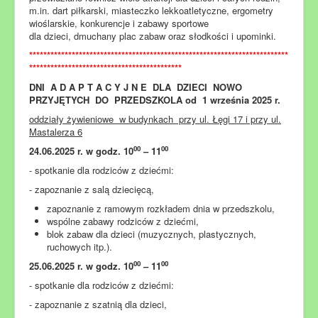
m.in. dart piłkarski, miasteczko lekkoatletyczne, ergometry
wioślarskie, konkurencje i zabawy sportowe
dla dzieci, dmuchany plac zabaw oraz słodkości i upominki.
*************************************************************************
*******************************************
DNI A D A P T A C Y J N E DLA DZIECI NOWO
PRZYJĘTYCH DO PRZEDSZKOLA od 1 września 2025 r.
oddziały żywieniowe w budynkach przy ul. Łęgi 17 i przy ul.
Mastalerza 6
00
00
24.06.2025 r. w godz. 10
– 11
- spotkanie dla rodziców z dziećmi:
- zapoznanie z salą dziecięcą,
zapoznanie z ramowym rozkładem dnia w przedszkolu,
wspólne zabawy rodziców z dziećmi,
blok zabaw dla dzieci (muzycznych, plastycznych,
ruchowych itp.).
00
00
25.06.2025 r. w godz. 10
– 11
- spotkanie dla rodziców z dziećmi:
- zapoznanie z szatnią dla dzieci,