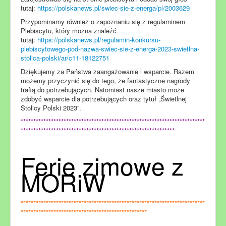
tutaj:
https://polskanews.pl/swiec-sie-z-energa/pl/2003629
Przypominamy również o zapoznaniu się z regulaminem
Plebiscytu, który można znaleźć
tutaj:
https://polskanews.pl/regulamin-konkursu-
plebiscytowego-pod-nazwa-swiec-sie-z-energa-2023-swietlna-
stolica-polski/ar/c11-18122751
Dziękujemy za Państwa zaangażowanie i wsparcie. Razem
możemy przyczynić się do tego, że fantastyczne nagrody
trafią do potrzebujących. Natomiast nasze miasto może
zdobyć wsparcie dla potrzebujących oraz tytuł „Świetlnej
Stolicy Polski 2023”.
*************************************************************************
*************************************************************
Ferie zimowe z
MORiW
*************************************************************************
**************************************************