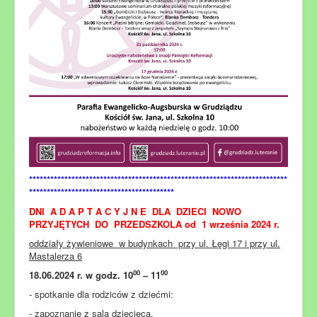
*************************************************************************
*****************************************
DNI A D A P T A C Y J N E DLA DZIECI NOWO
PRZYJĘTYCH DO PRZEDSZKOLA od 1 września 2024 r.
oddziały żywieniowe w budynkach przy ul. Łęgi 17 i przy ul.
Mastalerza 6
00
00
18.06.2024 r. w godz. 10
– 11
- spotkanie dla rodziców z dziećmi:
- zapoznanie z salą dziecięcą,