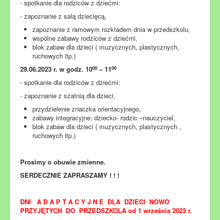
- spotkanie dla rodziców z dziećmi:
- zapoznanie z salą dziecięcą,
zapoznanie z ramowym rozkładem dnia w przedszkolu,
wspólne zabawy rodziców z dziećmi,
blok zabaw dla dzieci ( muzycznych, plastycznych,
ruchowych itp.)
00
00
29.06.2023 r. w godz. 10
– 11
- spotkanie dla rodziców z dziećmi:
- zapoznanie z szatnią dla dzieci,
przydzielenie znaczka orientacyjnego,
zabawy integracyjne: dziecko- rodzic –nauczyciel,
blok zabaw dla dzieci ( muzycznych, plastycznych ,
ruchowych itp.)
Prosimy o obuwie zmienne.
SERDECZNIE ZAPRASZAMY ! ! !
DNI A D A P T A C Y J N E DLA DZIECI NOWO
PRZYJĘTYCH DO PRZEDSZKOLA od 1 września 2023 r.