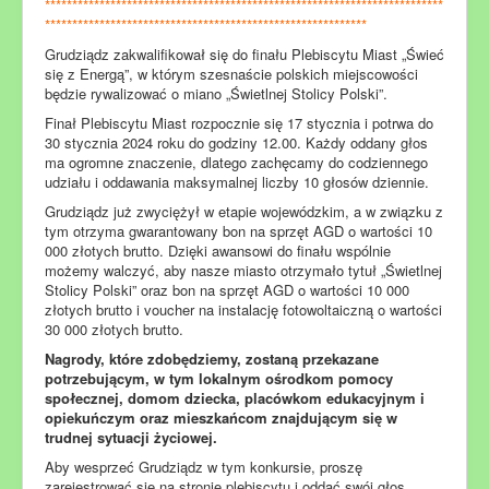
*************************************************************************
***********************************************************
Grudziądz zakwalifikował się do finału Plebiscytu Miast „Świeć
się z Energą”, w którym szesnaście polskich miejscowości
będzie rywalizować o miano „Świetlnej Stolicy Polski”.
Finał Plebiscytu Miast rozpocznie się 17 stycznia i potrwa do
30 stycznia 2024 roku do godziny 12.00. Każdy oddany głos
ma ogromne znaczenie, dlatego zachęcamy do codziennego
udziału i oddawania maksymalnej liczby 10 głosów dziennie.
Grudziądz już zwyciężył w etapie wojewódzkim, a w związku z
tym otrzyma gwarantowany bon na sprzęt AGD o wartości 10
000 złotych brutto. Dzięki awansowi do finału wspólnie
możemy walczyć, aby nasze miasto otrzymało tytuł „Świetlnej
Stolicy Polski” oraz bon na sprzęt AGD o wartości 10 000
złotych brutto i voucher na instalację fotowoltaiczną o wartości
30 000 złotych brutto.
Nagrody, które zdobędziemy, zostaną przekazane
potrzebującym, w tym lokalnym ośrodkom pomocy
społecznej, domom dziecka, placówkom edukacyjnym i
opiekuńczym oraz mieszkańcom znajdującym się w
trudnej sytuacji życiowej.
Aby wesprzeć Grudziądz w tym konkursie, proszę
zarejestrować się na stronie plebiscytu i oddać swój głos