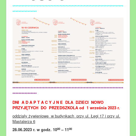
*************************************************************************
****************
*************************************************************************
****************
DNI A D A P T A C Y J N E DLA DZIECI NOWO
PRZYJĘTYCH DO PRZEDSZKOLA od 1 września 2023 r.
oddziały żywieniowe w budynkach przy ul. Łęgi 17 i przy ul.
Mastalerza 6
00
00
28.06.2023 r. w godz. 10
– 11