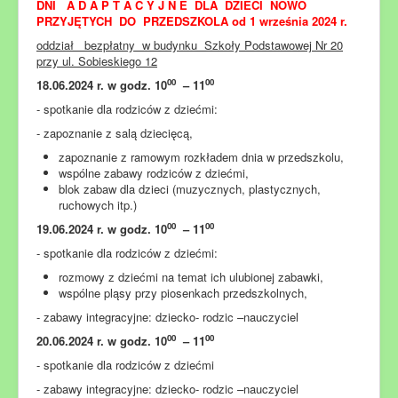
DNI A D A P T A C Y J N E DLA DZIECI NOWO
PRZYJĘTYCH DO PRZEDSZKOLA od 1 września 2024 r.
oddział bezpłatny w budynku Szkoły Podstawowej Nr 20
przy ul. Sobieskiego 12
00
00
18.06.2024 r. w godz. 10
– 11
- spotkanie dla rodziców z dziećmi:
- zapoznanie z salą dziecięcą,
zapoznanie z ramowym rozkładem dnia w przedszkolu,
wspólne zabawy rodziców z dziećmi,
blok zabaw dla dzieci (muzycznych, plastycznych,
ruchowych itp.)
00
00
19.06.2024 r. w godz. 10
– 11
- spotkanie dla rodziców z dziećmi:
rozmowy z dziećmi na temat ich ulubionej zabawki,
wspólne pląsy przy piosenkach przedszkolnych,
- zabawy integracyjne: dziecko- rodzic –nauczyciel
00
00
20.06.2024 r. w godz. 10
– 11
- spotkanie dla rodziców z dziećmi
- zabawy integracyjne: dziecko- rodzic –nauczyciel