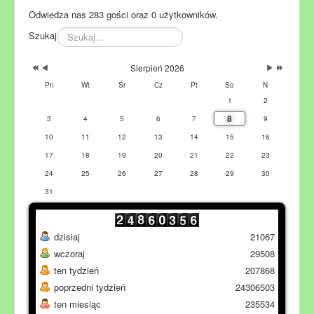
Odwiedza nas 283 gości oraz 0 użytkowników.
Szukaj
Sierpień 2026
Pn
Wt
Śr
Cz
Pt
So
N
1
2
8
3
4
5
6
7
9
10
11
12
13
14
15
16
17
18
19
20
21
22
23
24
25
26
27
28
29
30
31
dzisiaj
21067
wczoraj
29508
ten tydzień
207868
poprzedni tydzień
24306503
ten miesiąc
235534