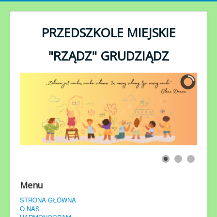
rok
miesiąc
miesiąc
rok
PRZEDSZKOLE MIEJSKIE
"RZĄDZ" GRUDZIĄDZ
Menu
STRONA GŁÓWNA
O NAS