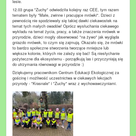
lesie.
12.03 grupa "Zuchy" odwiedziła kolejny raz CEE, tym razem
tematem były "Małe, zwinne i pracujące mrówki". Dzieci z
pewnością nie spodziewały się takiej dawki ciekawostek na
temat tych małych owadów! Oprócz wysłuchania ciekawego
wykładu na temat życia, pracy, a także znaczenia mrówek w
przyrodzie, dzieci mogły obserwować "na żywo" jak wygląda
gniazdo mrówek, to czym się zajmują. Okazało się, że mrówki
to bardzo społeczne stworzenia tworzące mniejsze lub
większe kolonie, których nie zależy się bać! Są niesłychanie
pożyteczne dla ekosystemu - porządkują las i przyczyniają się
do utrzymania równowagi w przyrodzie :)
Dziękujemy pracownikom Centrum Edukacji Ekologicznej za
gościnę i możliwość uczestnictwa w ciekawych lekcjach
przyrody - "Krasnale" i "Zuchy" wraz z wychowawczyniami.