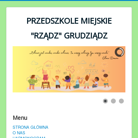
rok
miesiąc
miesiąc
rok
PRZEDSZKOLE MIEJSKIE
"RZĄDZ" GRUDZIĄDZ
Menu
STRONA GŁÓWNA
O NAS