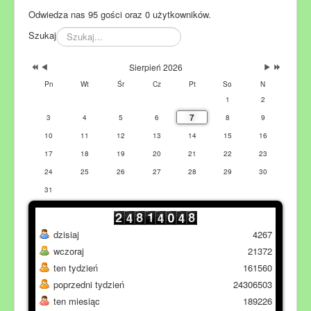
Odwiedza nas 95 gości oraz 0 użytkowników.
Szukaj
Sierpień 2026
Pn
Wt
Śr
Cz
Pt
So
N
1
2
7
3
4
5
6
8
9
10
11
12
13
14
15
16
17
18
19
20
21
22
23
24
25
26
27
28
29
30
31
dzisiaj
4267
wczoraj
21372
ten tydzień
161560
poprzedni tydzień
24306503
ten miesiąc
189226