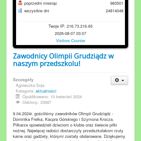
poprzedni miesiąc
983501
wszystkie dni
24814048
Twoje IP: 216.73.216.65
2026-08-07 03:07
Visitors Counter
Zawodnicy Olimpii Grudziądz w
naszym przedszkolu!
Szczegóły
Agnieszka Soja
Kategoria:
aktualności
Opublikowano: 10 kwiecień 2024
Odsłony: 33687
9.04.2024r. gościliśmy zawodników Olimpii Grudziądz -
Dominika Frelka, Kacpra Górskiego i Szymona Krocza.
Piłkarze opowiedzieli dzieciom o klubie oraz świecie piłki
nożnej. Najwięcej radości dostarczyły przedszkolakom rzuty
karne oraz gadżety, którymi zostały obdarowane. Dziękujemy