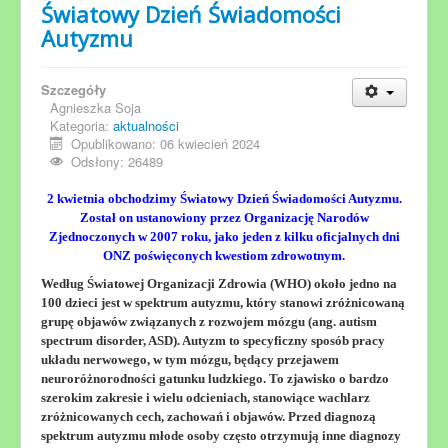
Światowy Dzień Świadomości
Autyzmu
Szczegóły
Agnieszka Soja
Kategoria:
aktualności
Opublikowano: 06 kwiecień 2024
Odsłony: 26489
2 kwietnia obchodzimy Światowy Dzień Świadomości Autyzmu.
Został on ustanowiony przez Organizację Narodów
Zjednoczonych w 2007 roku, jako jeden z kilku oficjalnych dni
ONZ poświęconych kwestiom zdrowotnym.
Według Światowej Organizacji Zdrowia (WHO) około jedno na
100 dzieci jest w spektrum autyzmu, który stanowi zróżnicowaną
grupę objawów związanych z rozwojem mózgu (ang. autism
spectrum disorder, ASD). Autyzm to specyficzny sposób pracy
układu nerwowego, w tym mózgu, będący przejawem
neuroróżnorodności gatunku ludzkiego. To zjawisko o bardzo
szerokim zakresie i wielu odcieniach, stanowiące wachlarz
zróżnicowanych cech, zachowań i objawów. Przed diagnozą
spektrum autyzmu młode osoby często otrzymują inne diagnozy